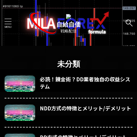
自給自価
戦略配信
未分類
必読！錬金術？DD業者独自の収益シス
テム
NDD方式の特徴とメリット/デメリット