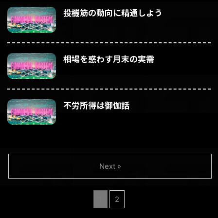
投機筋の動向に精通しよう
相場を惑わす月末の実需
不労所得は御伽話
Next »
1
2