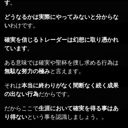
す
。
どうなるかは実際にやってみないと分からな
い
わけです。
確実を信じるトレーダーは幻想に取り憑かれ
ています
。
ある意味では確実や聖杯を捜し求める行為は
無駄な努力の極み
と言えます。
それは
本当に終わりがなく間断なく続く成果
の出ない行為
だからです。
だからここで
生涯において確実を得る事はあ
り得ない
という事を認識しましょう。。